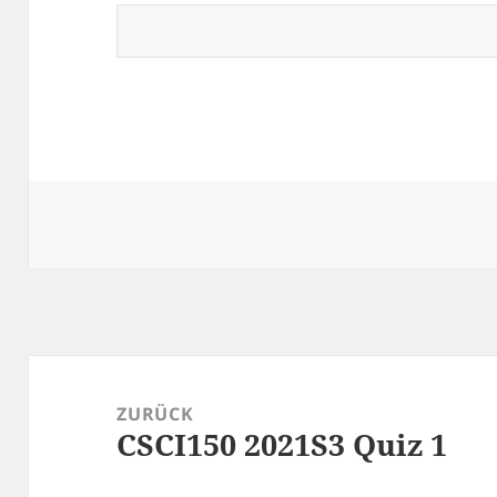
Beitrags-
Navigation
ZURÜCK
CSCI150 2021S3 Quiz 1
Vorheriger
Beitrag: