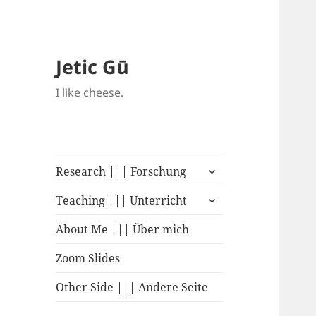
Jetic Gū
I like cheese.
untermenü
Research ||| Forschung
öffnen
untermenü
Teaching ||| Unterricht
öffnen
About Me ||| Über mich
Zoom Slides
Other Side ||| Andere Seite